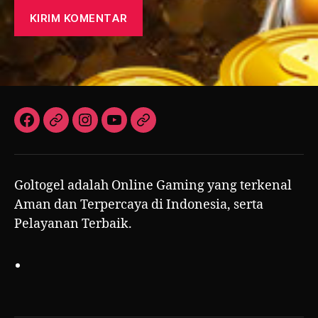
Facebook
Twitter
Instagram
YouTube
Email
Goltogel adalah Online Gaming yang terkenal
Aman dan Terpercaya di Indonesia, serta
Pelayanan Terbaik.