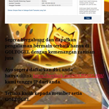
Segera bergabung dan dapatkan
pengalaman bermain terbaik hanya di
GOLTOGEL dengan kemenangan ratusan
juta
Ayo segera daftarkan diri anda
hanya
dilink
https://heylink.me/GOLTOGEL888/
kami tunggu JP dari anda
.
Terima kasih kepada member setia
GOLTOGEL
.