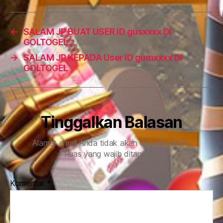
←
SALAM JP BUAT USER ID gusxxxx DI
GOLTOGEL
→
SALAM JP KEPADA User ID gumxxxx DI
GOLTOGEL
Tinggalkan Balasan
Alamat email Anda tidak akan dipublikasikan.
Ruas yang wajib ditandai
*
Komentar
*