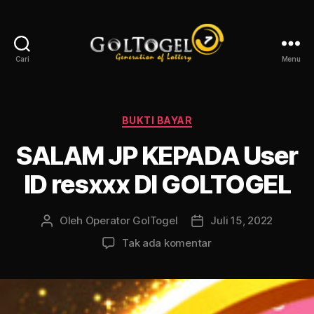
Cari
Menu
Goltogel-
Online
Gaming
Trusted
Kategori
BUKTI BAYAR
SALAM JP KEPADA User
ID resxxx DI GOLTOGEL
Oleh
Operator GolTogel
Juli 15, 2022
Penulis
Tanggal
artikel
artikel
pada
Tak ada komentar
SALAM
JP
KEPADA
User