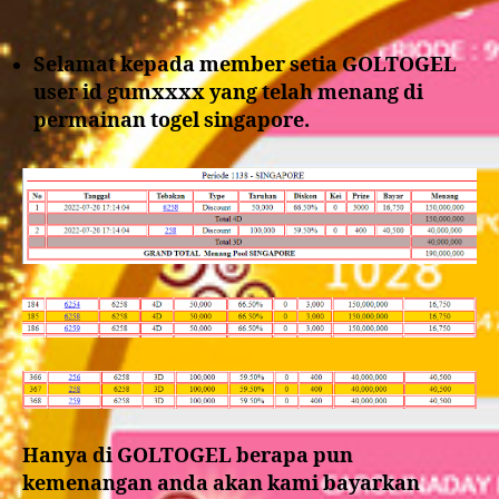
KEPADA
User
ID
Selamat kepada member setia GOLTOGEL
gumxxxx
user id gumxxxx
yang telah menang di
DI
permainan togel singapore.
GOLTOGEL
Hanya di GOLTOGEL berapa pun
kemenangan anda akan kami bayarkan