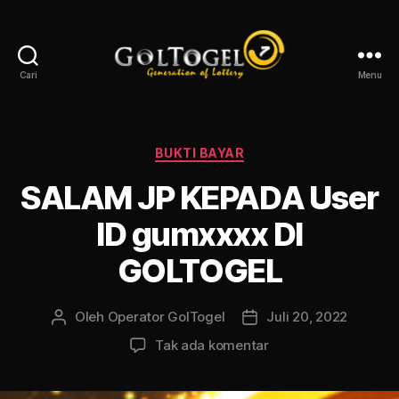
Cari
Menu
Goltogel-
Online
Gaming
Trusted
Kategori
BUKTI BAYAR
SALAM JP KEPADA User
ID gumxxxx DI
GOLTOGEL
Oleh
Operator GolTogel
Juli 20, 2022
Penulis
Tanggal
artikel
artikel
pada
Tak ada komentar
SALAM
JP