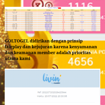
GOLTOGEL didirikan dengan prinsip
fairplay dan kejujuran karena kenyamanan
dan keamanan member adalah prioritas
utama kami