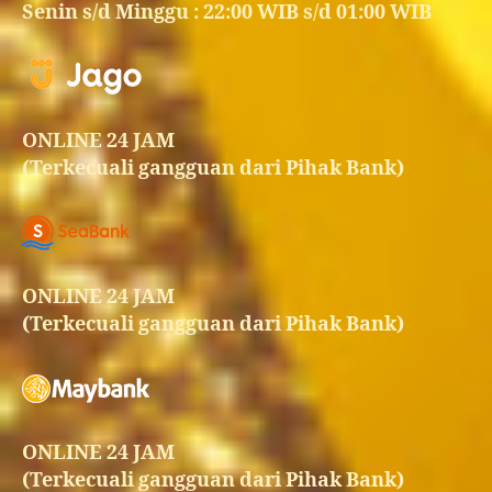
Senin s/d Minggu : 22:00 WIB s/d 01:00 WIB
ONLINE 24 JAM
(Terkecuali gangguan dari Pihak Bank)
ONLINE 24 JAM
(Terkecuali gangguan dari Pihak Bank)
ONLINE 24 JAM
(Terkecuali gangguan dari Pihak Bank)