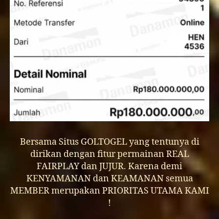
Bersama Situs GOLTOGEL yang tentunya di
dirikan dengan fitur permainan REAL
FAIRPLAY dan JUJUR. Karena demi
KENYAMANAN dan KEAMANAN semua
MEMBER merupakan PRIORITAS UTAMA KAMI
!