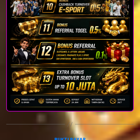
Kategori
BUKTI BAYAR