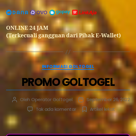
ONLINE 24 JAM
(Terkecuali gangguan dari Pihak E-Wallet)
Kategori
INFORMASI GOLTOGEL
PROMO GOLTOGEL
Oleh
Operator GolTogel
September 26, 2022
Penulis
Tanggal
artikel
artikel
pada
Tak ada komentar
Artikel lekat
PROMO
GOLTOGEL