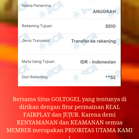
Bersama Situs GOLTOGEL yang tentunya di
dirikan dengan fitur permainan REAL
FAIRPLAY dan JUJUR. Karena demi
KENYAMANAN dan KEAMANAN semua
MEMBER merupakan PRIORITAS UTAMA KAMI
!