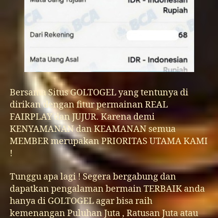
Bersama Situs GOLTOGEL yang tentunya di
dirikan dengan fitur permainan REAL
FAIRPLAY dan JUJUR. Karena demi
KENYAMANAN dan KEAMANAN semua
MEMBER merupakan PRIORITAS UTAMA KAMI
!
Tunggu apa lagi ! Segera bergabung dan
dapatkan pengalaman bermain TERBAIK anda
hanya di GOLTOGEL agar bisa raih
kemenangan Puluhan Juta , Ratusan Juta atau