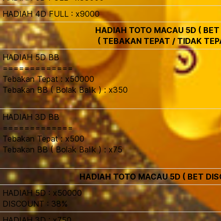
HADIAH 4D FULL : x9000
HADIAH TOTO MACAU 5D ( BET 
( TEBAKAN TEPAT / TIDAK TEP
HADIAH 5D BB
=============
Tebakan Tepat : x50000
Tebakan BB ( Bolak Balik ) : x350
HADIAH 3D BB
=============
Tebakan Tepat : x500
Tebakan BB ( Bolak Balik ) : x75
HADIAH TOTO MACAU 5D ( BET DIS
HADIAH 5D : x50000
DISCOUNT : 38%
HADIAH 3D : x750