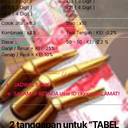
x3.2 ( 2 Digit )
x13 ( 3 Digit )
x4.8 ( 3 Digit )
x21 ( 4 Digit )
x6.4 ( 4 Digit )
Colok Jitu : x8.3
Shio : x10
Kombinasi : x2.8
Tepi Tengah : KEI -2.2%
Dasar :
50 - 50 : KEI -2.2 %
Ganjil / Besar = KEI -25%
Genap / Kecil = KEI 10%
←
JADWAL BANK
→
SALAM JP KEPADA User ID ckxxxx SELAMAT!
2 tanggapan untuk “TABEL