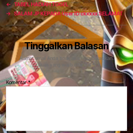
←
TABEL HADIAH TOGEL
→
SALAM JP KEPADA User ID ckxxxx SELAMAT
Tinggalkan Balasan
Alamat email Anda tidak akan dipublikasikan.
Ruas yang wajib ditandai
*
Komentar
*