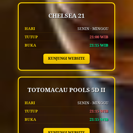
CHELSEA 21
HARI
SENIN - MINGGU
TUTUP
21:00 WIB
BUKA
21:15 WIB
KUNJUNGI WEBSITE
TOTOMACAU POOLS 5D II
HARI
SENIN - MINGGU
TUTUP
21:15 WIB
BUKA
21:15 WIB
KUNJUNGI WEBSITE