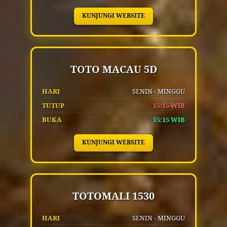
KUNJUNGI WEBSITE
TOTO MACAU 5D
HARI
SENIN - MINGGU
TUTUP
15:15 WIB
BUKA
15:15 WIB
KUNJUNGI WEBSITE
TOTOMALI 1530
HARI
SENIN - MINGGU