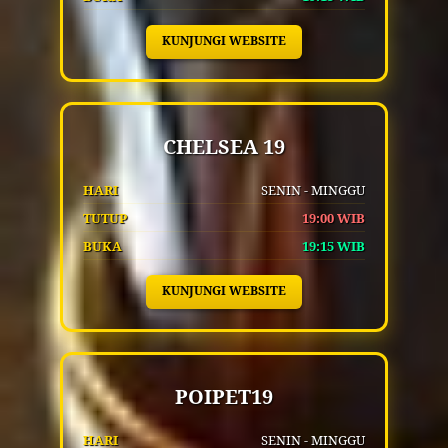
KUNJUNGI WEBSITE
CHELSEA 19
HARI
SENIN - MINGGU
TUTUP
19:00 WIB
BUKA
19:15 WIB
KUNJUNGI WEBSITE
POIPET19
HARI
SENIN - MINGGU