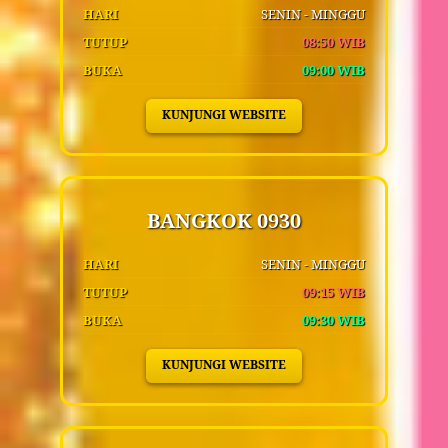
HARI
SENIN - MINGGU
TUTUP
08:50 WIB
BUKA
09:00 WIB
KUNJUNGI WEBSITE
BANGKOK 0930
HARI
SENIN - MINGGU
TUTUP
09:15 WIB
BUKA
09:30 WIB
KUNJUNGI WEBSITE