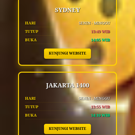
SYDNEY
HARI
SENIN - MINGGU
TUTUP
13:49 WIB
BUKA
14:05 WIB
KUNJUNGI WEBSITE
JAKARTA 1400
HARI
SENIN - MINGGU
TUTUP
13:55 WIB
BUKA
14:10 WIB
KUNJUNGI WEBSITE