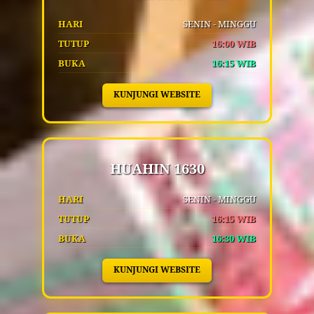
HARI
SENIN - MINGGU
TUTUP
16:00 WIB
BUKA
16:15 WIB
KUNJUNGI WEBSITE
HUAHIN 1630
HARI
SENIN - MINGGU
TUTUP
16:15 WIB
BUKA
16:30 WIB
KUNJUNGI WEBSITE