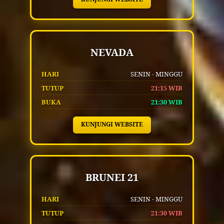
NEVADA
HARI
SENIN - MINGGU
TUTUP
21:15 WIB
BUKA
21:30 WIB
KUNJUNGI WEBSITE
BRUNEI 21
HARI
SENIN - MINGGU
TUTUP
21:30 WIB