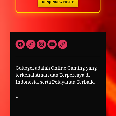
KUNJUNGI WEBSITE
Facebook
Twitter
Instagram
YouTube
Email
Goltogel adalah Online Gaming yang
terkenal Aman dan Terpercaya di
Indonesia, serta Pelayanan Terbaik.