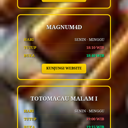
MAGNUM4D
HARI
SENIN - MINGGU
TUTUP
18:10 WIB
BUKA
18:40 WIB
KUNJUNGI WEBSITE
TOTOMACAU MALAM I
HARI
SENIN - MINGGU
TUTUP
19:00 WIB
BUKA
19:15 WIB