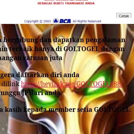
a bergabung dan dapatkan pengalaman
in terbaik hanya di GOLTOGEL dengan
angan ratusan juta
egera daftarkan diri anda
dilink
https://heylink.me/GOLTOGEL888/
tunggu JP dari anda
.
a kasih kepada member setia GOLTOGEL
.