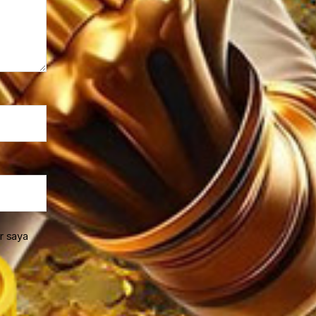
r saya