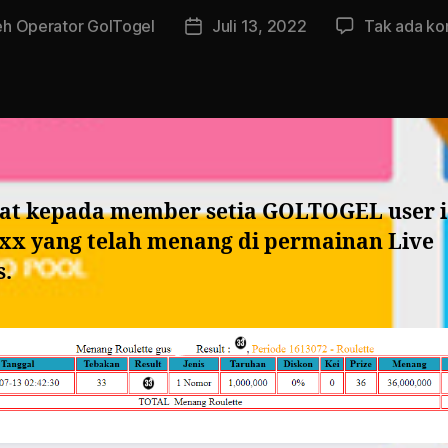
eh
Operator GolTogel
Juli 13, 2022
Tak ada ko
is
Tanggal
l
artikel
at kepada member setia GOLTOGEL user 
xx yang telah menang di permainan Live
.