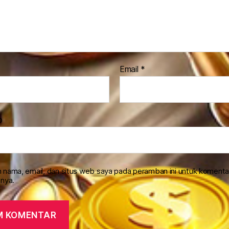
Email
*
b
 nama, email, dan situs web saya pada peramban ini untuk komenta
tnya.