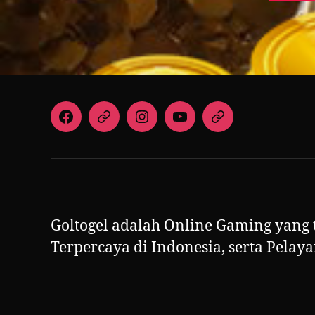
Facebook
Twitter
Instagram
YouTube
Email
Goltogel adalah Online Gaming yang
Terpercaya di Indonesia, serta Pelay