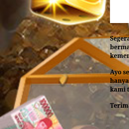
Seger
berma
kemen
Ayo s
hanya
kami 
Terim