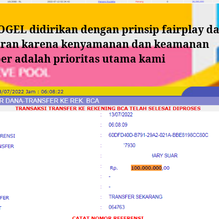
GEL didirikan dengan prinsip fairplay d
uran karena kenyamanan dan keamanan
r adalah prioritas utama kami