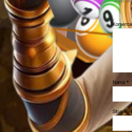
Alamat 
Komenta
Nama
*
Situs We