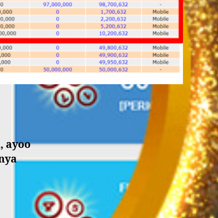
, ayoo
nya