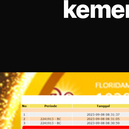
kemen