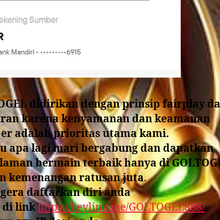
GEL didirikan dengan prinsip fairplay d
uran karena kenyamanan dan keamanan
r adalah prioritas utama kami.
u apa lagi mari bergabung dan dapatkan
laman bermain terbaik hanya di GOLTOG
n kemenangan ratusan juta
.
egera daftarkan diri anda
di link
https://heylink.me/GOLTOGEL888/