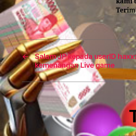
kami 
Terim
←
Salam JP kepada userID haxx
kemenangan Live game