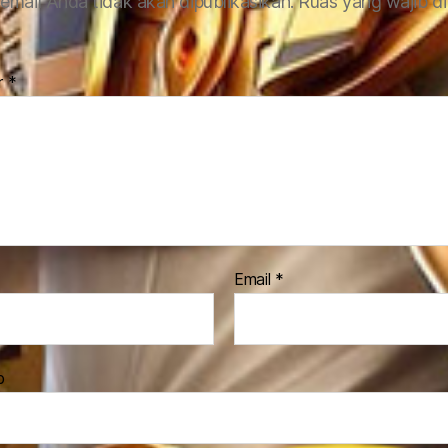
email Anda tidak akan dipublikasikan.
Ruas yang wajib d
r
*
Email
*
b