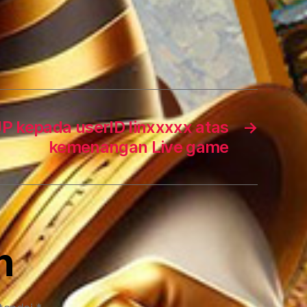
P kepada userID linxxxxx atas
→
kemenangan Live game
n