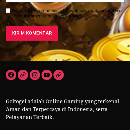
Simpan nama, email, dan situs web saya pada peramban
ini untuk komentar saya berikutnya.
Facebook
Twitter
Instagram
YouTube
Email
Goltogel adalah Online Gaming yang terkenal
Aman dan Terpercaya di Indonesia, serta
Pelayanan Terbaik.