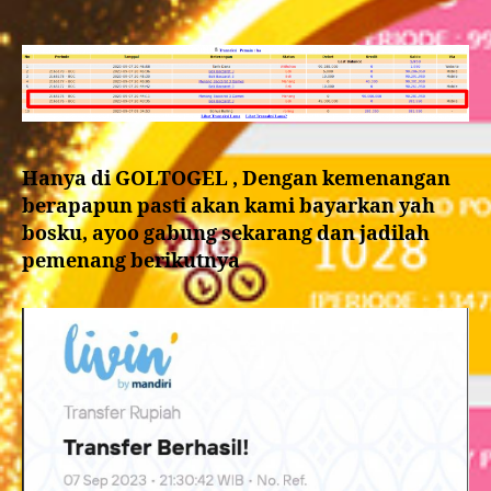
kepada
userID
haxxxxx
atas
kemenangan
Live
game
Hanya di GOLTOGEL , Dengan kemenangan
berapapun pasti akan kami bayarkan yah
bosku, ayoo gabung sekarang dan jadilah
pemenang berikutnya