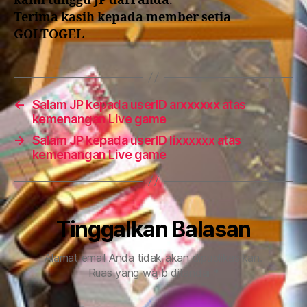
kami tunggu JP dari anda
.
Terima kasih kepada member setia
GOLTOGEL
←
Salam JP kepada userID arxxxxxx atas
kemenangan Live game
→
Salam JP kepada userID lixxxxxx atas
kemenangan Live game
Tinggalkan Balasan
Alamat email Anda tidak akan dipublikasikan.
Ruas yang wajib ditandai
*