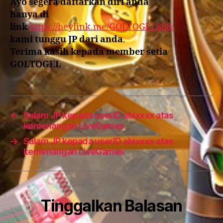
Ayo segera daftarkan diri anda
hanya di
link
https://heylink.me/GOLTOGEL888/
kami tunggu JP dari anda
.
Terima kasih kepada member setia
GOLTOGEL
←
Salam JP kepada userID abixxxx atas
kemenangan LiveGames
→
Salam JP kepada userID abixxxx atas
kemenangan LiveGames
Tinggalkan Balasan