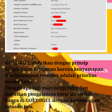
GOLTOGEL didirikan dengan prinsip
fairplay dan kejujuran karena kenyamanan
dan keamanan member adalah prioritas
utama kami.
Tunggu apa lagi mari bergabung dan
dapatkan pengalaman bermain terbaik
hanya di GOLTOGEL dengan kemenangan
ratusan juta
.