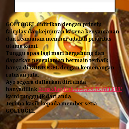
GOLTOGEL didirikan dengan prinsip
fairplay dan kejujuran karena kenyamanan
dan keamanan member adalah prioritas
utama kami.
Tunggu apaa lagi mari bergabung dan
dapatkan pengalaman bermain terbaik
hanya di GOLTOGEL dengan kemenangan
ratusan juta
.
Ayo segera daftarkan diri anda
hanyadilink
https://heylink.me/GOLTOGEL888/
kami tunggu JP dari anda
.
Terima kasih kepada member setia
GOLTOGEL