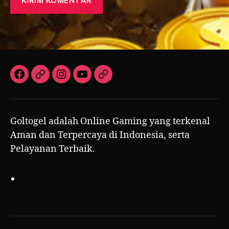
Facebook
Twitter
Instagram
YouTube
Email
Goltogel adalah Online Gaming yang terkenal
Aman dan Terpercaya di Indonesia, serta
Pelayanan Terbaik.