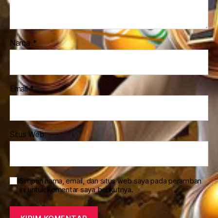
Nama
*
Email
*
Situs Web
Simpan nama, email, dan situs web saya pada peramban
ini untuk komentar saya berikutnya.