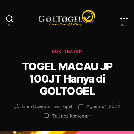
Cari
Menu
Goltogel-
Online
Gaming
Trusted
Kategori
BUKTI BAYAR
TOGEL MACAU JP
100JT Hanya di
GOLTOGEL
Oleh
Operator GolTogel
Agustus 1, 2022
Penulis
Tanggal
artikel
artikel
pada
Tak ada komentar
TOGEL
MACAU