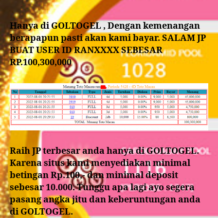
JP
100JT
Hanya
Hanya di GOLTOGEL , Dengan kemenangan
di
berapapun pasti akan kami bayar.
SALAM JP
GOLTOGEL
BUAT USER ID
RANXXXX
SEBESAR
RP.100,300,000
Raih JP terbesar anda hanya di GOLTOGEL.
Karena situs kami menyediakan minimal
betingan Rp.100,- dan minimal deposit
sebesar 10.000. Tunggu apa lagi ayo segera
pasang angka jitu dan keberuntungan anda
di GOLTOGEL.