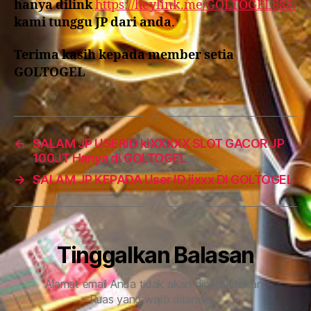
hanya
dilink
https://heylink.me/GOLTOGEL888/
kami tunggu JP dari anda
.
Terima kasih kepada member setia
GOLTOGEL
←
SALAM JP USERID kiXXXXX SLOT GACOR JP
100JT Hanya di GOLTOGEL
→
SALAM JP KEPADA User ID jixxx DI GOLTOGEL
Tinggalkan Balasan
Alamat email Anda tidak akan dipublikasikan.
Ruas yang wajib ditandai
*