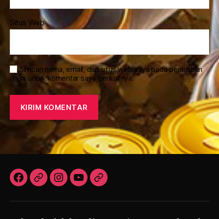
Situs Web
Simpan nama, email, dan situs web saya pada peramban
ini untuk komentar saya berikutnya.
Facebook
Twitter
Instagram
YouTube
Email