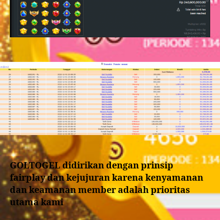
GOLTOGEL didirikan dengan prinsip
fairplay dan kejujuran karena kenyamanan
dan keamanan member adalah prioritas
utama kami