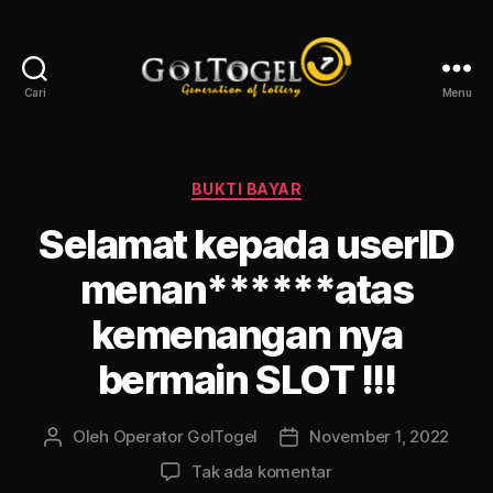
Cari
Menu
Goltogel-
Online
Gaming
Trusted
Kategori
BUKTI BAYAR
Selamat kepada userID
menan******atas
kemenangan nya
bermain SLOT !!!
Oleh
Operator GolTogel
November 1, 2022
Penulis
Tanggal
artikel
artikel
pada
Tak ada komentar