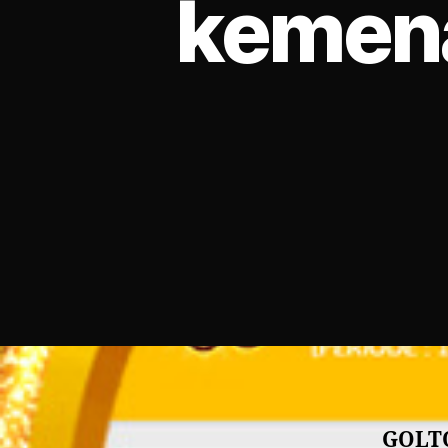
kemena
GOLTO