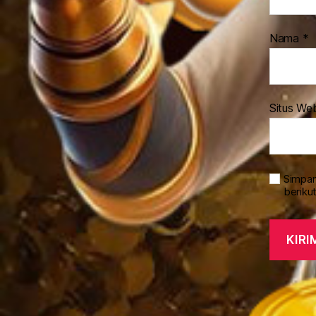
Nama
*
Situs We
Simpan
beriku