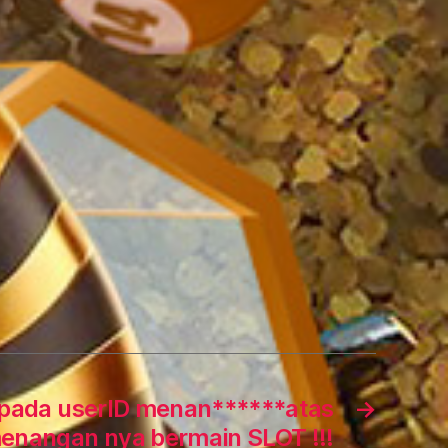
pada userID menan******atas
→
enangan nya bermain SLOT !!!