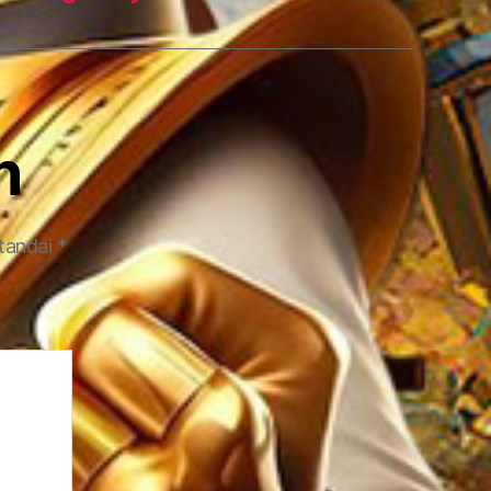
n
itandai
*