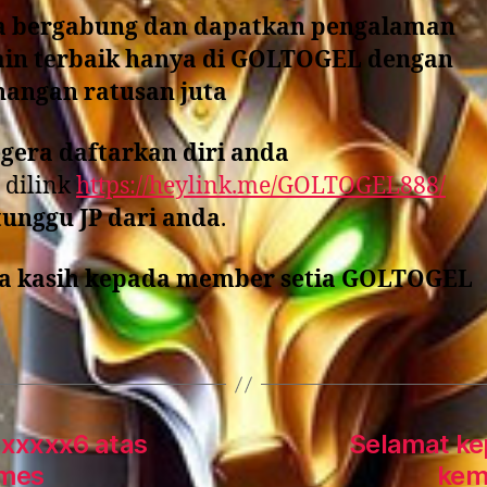
a bergabung dan dapatkan pengalaman
in terbaik hanya di GOLTOGEL dengan
angan ratusan juta
egera daftarkan diri anda
dilink
https://heylink.me/GOLTOGEL888/
tunggu JP dari anda
.
a kasih kepada member setia GOLTOGEL
xxxxx6 atas
Selamat ke
ames
kem