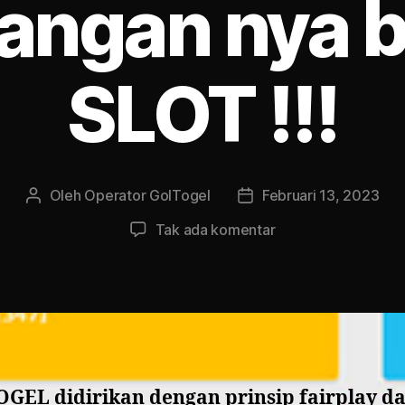
ngan nya 
SLOT !!!
Oleh
Operator GolTogel
Februari 13, 2023
Penulis
Tanggal
artikel
artikel
pada
Tak ada komentar
Selamat
kepada
userID
menan******atas
kemenangan
nya
bermain
GEL didirikan dengan prinsip fairplay d
SLOT