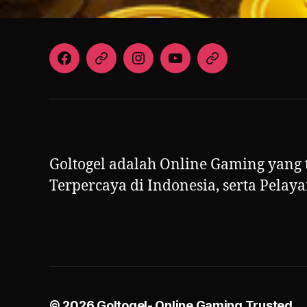
Facebook
Twitter
Instagram
YouTube
Email
Goltogel adalah Online Gaming yang
Terpercaya di Indonesia, serta Pelay
© 2026
Goltogel- Online Gaming Trusted