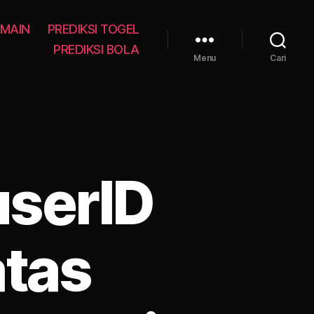
RMAIN
PREDIKSI TOGEL
PREDIKSI BOLA
Menu
Cari
userID
tas