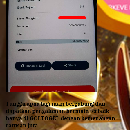
Tunggu apaa lagi mari bergabung dan
dapatkan pengalaman bermain terbaik
hanya di GOLTOGEL dengan kemenangan
ratusan juta
.