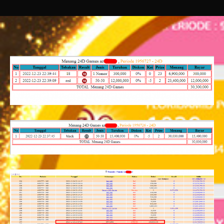
Selamat
kepada
userID
ezxxxxxx
atas
kemenangan
nya
bermain
Live
Games
!!!