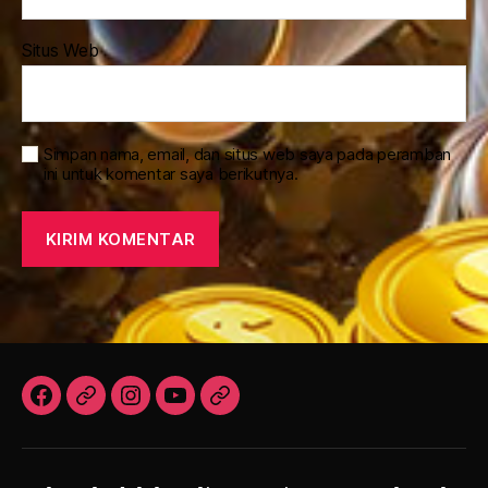
Situs Web
Simpan nama, email, dan situs web saya pada peramban
ini untuk komentar saya berikutnya.
Facebook
Twitter
Instagram
YouTube
Email