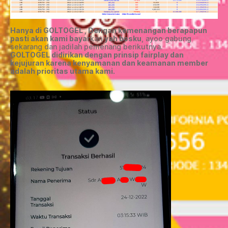
Hanya di GOLTOGEL , Dengan kemenangan berapapun
pasti akan kami bayar
kan
yah bosku
, ayoo gabung
sekarang dan jadilah pemenang berikutnya.
GOLTOGEL didirikan dengan prinsip fairplay dan
kejujuran karena kenyamanan dan keamanan member
adalah prioritas utama kami.