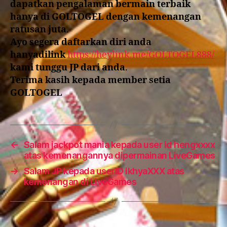
dapatkan pengalaman bermain terbaik
hanya di GOLTOGEL dengan kemenangan
ratusan juta
.
Ayo segera daftarkan diri anda
hanyadilink
https://heylink.me/GOLTOGEL888/
kami tunggu JP dari anda
.
Terima kasih kepada member setia
GOLTOGEL
←
Salam jackpot mania kepada user id hengxxxx
atas kemenangannya dipermainan LiveGames
→
Salam JP kepada userID ikhyaXXX atas
kemenangan di LiveGames