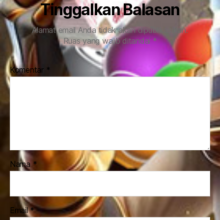
Tinggalkan Balasan
Alamat email Anda tidak akan dipublikasikan.
Ruas yang wajib ditandai
*
Komentar
*
Nama
*
Email
*