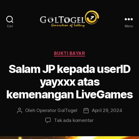
Cari
Menu
Goltogel-
Online
Gaming
Trusted
Kategori
BUKTI BAYAR
Salam JP kepada userID
yayxxx atas
kemenangan LiveGames
Oleh
Operator GolTogel
April 29, 2024
Penulis
Tanggal
artikel
artikel
pada
Tak ada komentar
Salam
JP