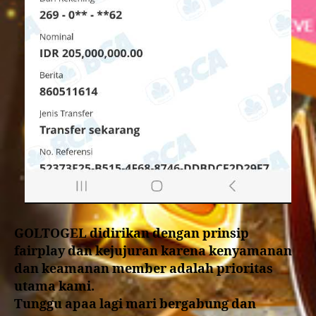
GOLTOGEL didirikan dengan prinsip
fairplay dan kejujuran karena kenyamanan
dan keamanan member adalah prioritas
utama kami.
Tunggu apaa lagi mari bergabung dan