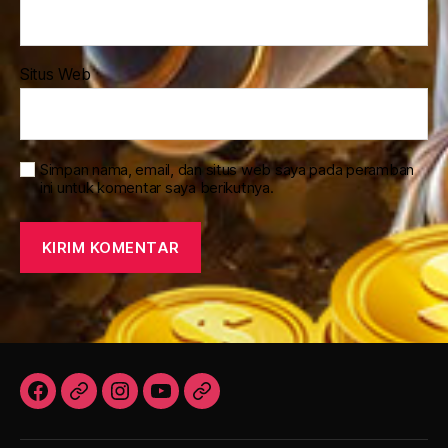
Situs Web
Simpan nama, email, dan situs web saya pada peramban
ini untuk komentar saya berikutnya.
Facebook
Twitter
Instagram
YouTube
Email