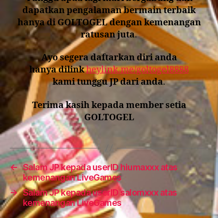
dapatkan pengalaman bermain terbaik
hanya di GOLTOGEL dengan kemenangan
ratusan juta
.
Ayo segera daftarkan diri anda
hanya
dilink
heylink.me/goltogel8888
kami tunggu JP dari anda
.
Terima kasih kepada member setia
GOLTOGEL
←
Salam JP kepada userID hiumaxxx atas
kemenangan LiveGames
→
Salam JP kepada userID salomxxx atas
kemenangan LiveGames