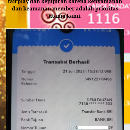
fairplay dan kejujuran karena kenyamanan
dan keamanan member adalah prioritas
utama kami.