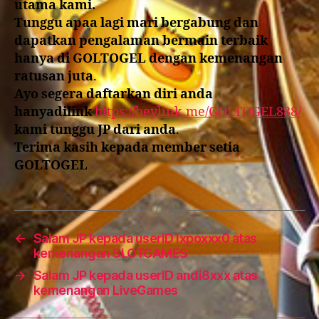
utama kami.
Tunggu apaa lagi mari bergabung dan
dapatkan pengalaman bermain terbaik
hanya di GOLTOGEL dengan kemenangan
ratusan juta
.
Ayo segera daftarkan diri anda
hanyadilink
https://heylink.me/GOLTOGEL888/
kami tunggu JP dari anda
.
Terima kasih kepada member setia
GOLTOGEL
←
Salam JP kepada userID lxpoxxx0 atas
kemenangan SLOTGAMES
→
Salam JP kepada userID andi8xxx atas
kemenangan LiveGames