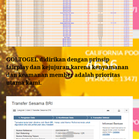
GOLTOGEL didirikan dengan prinsip
fairplay dan kejujuran karena kenyamanan
dan keamanan member adalah prioritas
utama kami.