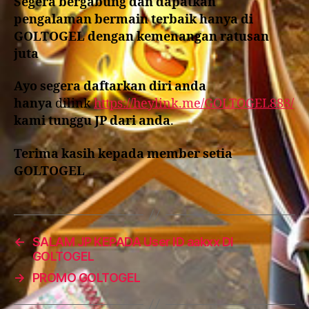
Segera bergabung dan dapatkan
pengalaman bermain terbaik hanya di
GOLTOGEL dengan kemenangan ratusan
juta
Ayo segera daftarkan diri anda
hanya
dilink
https://heylink.me/GOLTOGEL888/
kami tunggu JP dari anda
.
Terima kasih kepada member setia
GOLTOGEL
←
SALAM JP KEPADA User ID aakxx DI
GOLTOGEL
→
PROMO GOLTOGEL