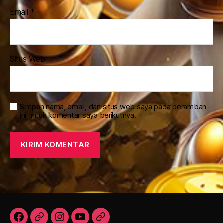
Email
*
Situs Web
Simpan nama, email, dan situs web saya pada peramban
ini untuk komentar saya berikutnya.
Facebook
Twitter
Instagram
YouTube
Email