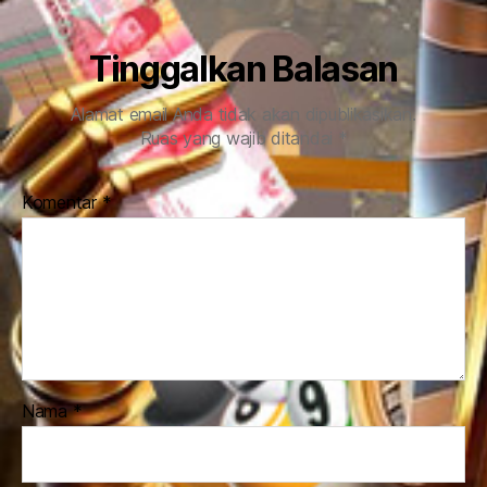
Tinggalkan Balasan
Alamat email Anda tidak akan dipublikasikan.
Ruas yang wajib ditandai
*
Komentar
*
Nama
*