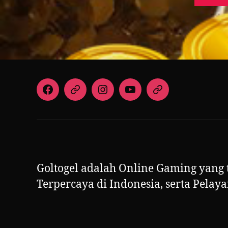
Facebook
Twitter
Instagram
YouTube
Email
Goltogel adalah Online Gaming yang
Terpercaya di Indonesia, serta Pelay