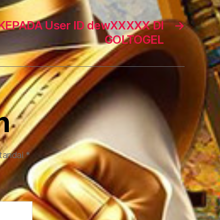
KEPADA User ID dewXXXXX DI
→
GOLTOGEL
n
itandai
*