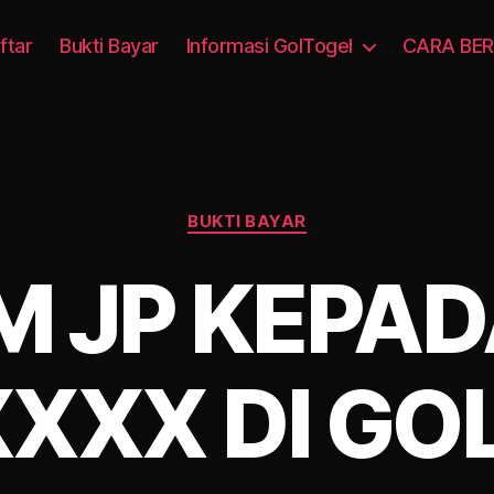
ftar
Bukti Bayar
Informasi GolTogel
CARA BE
Kategori
BUKTI BAYAR
 JP KEPAD
JXXXX DI G