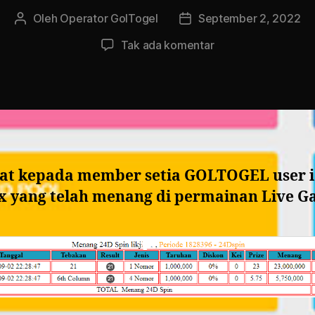
Oleh
Operator GolTogel
September 2, 2022
Penulis
Tanggal
artikel
artikel
pada
Tak ada komentar
SALAM
JP
KEPADA
User
ID
likJXXXX
DI
at kepada member setia GOLTOGEL user 
GOLTOGEL
xx yang telah menang di permainan Live 