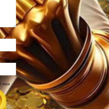
r saya