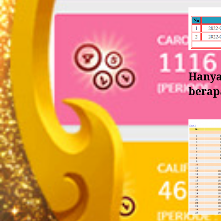
Hanya
berap