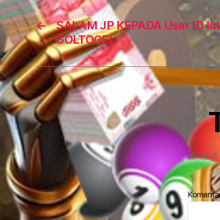
←
SALAM JP KEPADA User ID lu
GOLTOGEL
Alamat 
Komenta