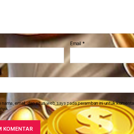
Email
*
b
 nama, email, dan situs web saya pada peramban ini untuk komenta
tnya.