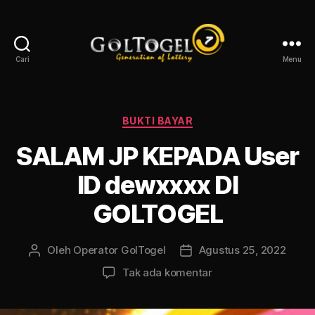
Cari
Menu
Goltogel-
Online
Gaming
Trusted
Kategori
BUKTI BAYAR
SALAM JP KEPADA User
ID dewxxxx DI
GOLTOGEL
Oleh
Operator GolTogel
Agustus 25, 2022
Penulis
Tanggal
artikel
artikel
pada
Tak ada komentar
SALAM
JP