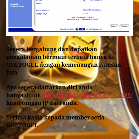
Segera bergabung dan dapatkan
pengalaman bermain terbaik hanya di
GOLTOGEL dengan kemenangan ratusan
juta
Ayo segera daftarkan diri anda
hanya
dilink
https://heylink.me/GOLTOGEL888/
kami tunggu JP dari anda
.
Terima kasih kepada member setia
GOLTOGEL