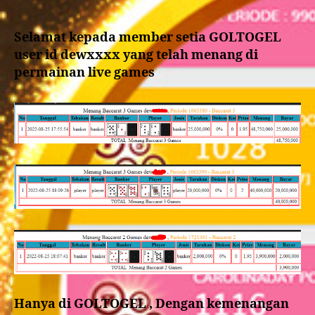
KEPADA
User
ID
Selamat kepada member setia GOLTOGEL
dewxxxx
user id dewxxxx
yang telah menang di
DI
permainan live games
GOLTOGEL
Hanya di GOLTOGEL , Dengan kemenangan