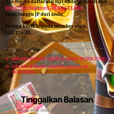
Ayo segera daftarkan diri anda hanya di link
https://heylink.me/GOLTOGEL888/
kami tunggu JP dari anda
.
Terima kasih kepada member setia
GOLTOGEL
.
←
SALAM JP BUAT USER ID nuXXX DI GOLTOGEL
→
SALAM JP BUAT USER ID parjxxxx DI
GOLTOGEL
Tinggalkan Balasan
Alamat email Anda tidak akan dipublikasikan.