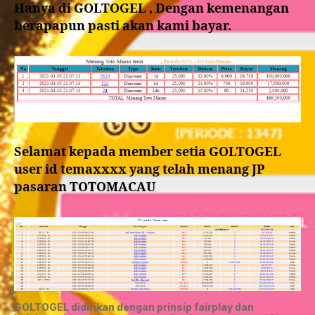
ID
Hanya di GOLTOGEL , Dengan kemenangan
temaxxxx
berapapun pasti akan kami bayar.
DI
GOLTOGEL
Selamat kepada member setia GOLTOGEL
user id temaxxxx yang telah menang JP
pasaran TOTOMACAU
GOLTOGEL didirikan dengan prinsip fairplay dan