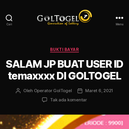
Cari
Menu
Goltogel-
Online
Gaming
Trusted
Kategori
BUKTI BAYAR
SALAM JP BUAT USER ID
temaxxxx DI GOLTOGEL
Oleh
Operator GolTogel
Maret 6, 2021
Penulis
Tanggal
artikel
artikel
pada
Tak ada komentar
SALAM
JP
BUAT
USER