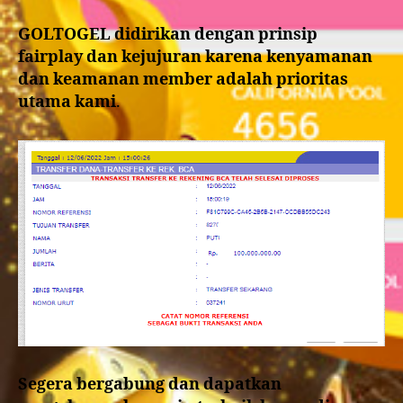
GOLTOGEL didirikan dengan prinsip
fairplay dan kejujuran karena kenyamanan
dan keamanan member adalah prioritas
utama kami
.
Segera bergabung dan dapatkan