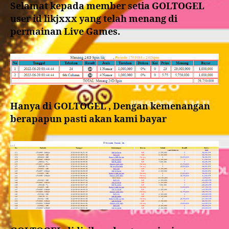
ID
Selamat kepada member setia GOLTOGEL
likjxxx
user id likjxxx yang telah menang di
DI
permainan Live Games.
GOLTOGEL
Hanya di GOLTOGEL , Dengan kemenangan
berapapun pasti akan kami bayar