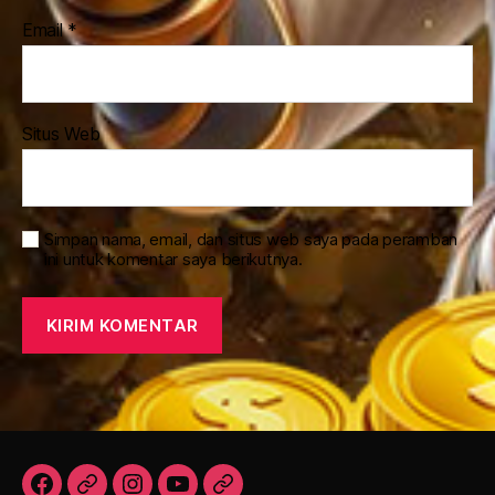
Email
*
Situs Web
Simpan nama, email, dan situs web saya pada peramban
ini untuk komentar saya berikutnya.