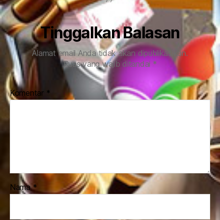
Tinggalkan Balasan
Alamat email Anda tidak akan dipublikasikan.
Ruas yang wajib ditandai
*
Komentar
*
Nama
*