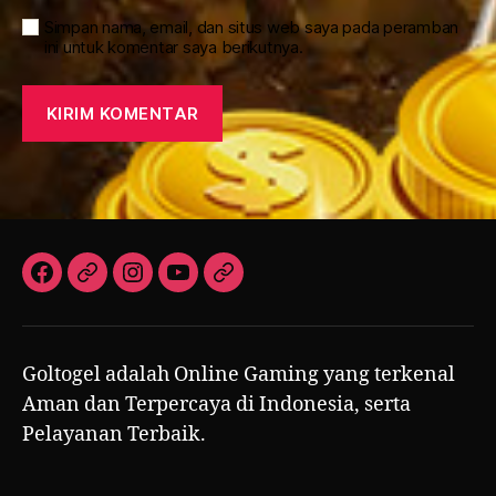
Simpan nama, email, dan situs web saya pada peramban
ini untuk komentar saya berikutnya.
Facebook
Twitter
Instagram
YouTube
Email
Goltogel adalah Online Gaming yang terkenal
Aman dan Terpercaya di Indonesia, serta
Pelayanan Terbaik.