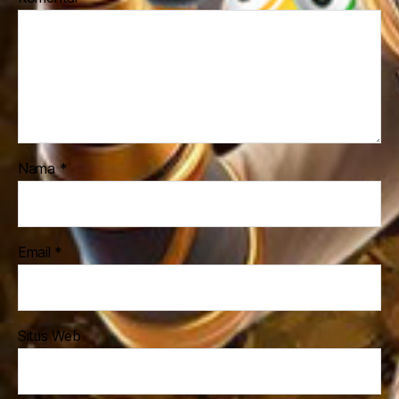
Nama
*
Email
*
Situs Web