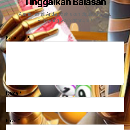
Tinggalkan Balasan
Alamat email Anda tidak akan dipublikasikan.
Ruas yang wajib ditandai
*
Komentar
*
Nama
*
Email
*