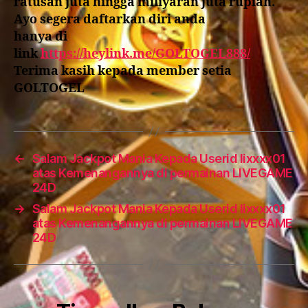
ratusan juta hingga miliyaran juta rupiah.
Ayo segera daftarkan diri anda
hanya di
link
https://heylink.me/GOLTOGEL888/
Terima kasih kepada member setia
GOLTOGEL
←
Salam Jackpot Mania Kepada Userid lixxxx01
atas Kemenangannya di permainan LIVEGAME
24D
→
Salam Jackpot Mania Kepada Userid lixxxx01
atas Kemenangannya di permainan LIVEGAME
24D