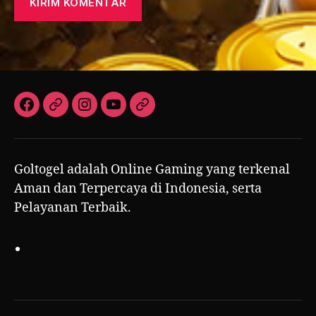
Facebook
Twitter
Instagram
YouTube
Email
Goltogel adalah Online Gaming yang terkenal
Aman dan Terpercaya di Indonesia, serta
Pelayanan Terbaik.