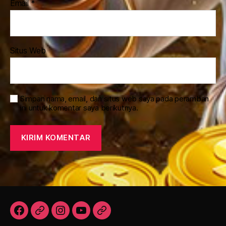
Email
*
Situs Web
Simpan nama, email, dan situs web saya pada peramban
ini untuk komentar saya berikutnya.
Facebook
Twitter
Instagram
YouTube
Email