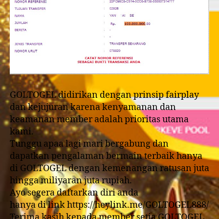
GOLTOGEL didirikan dengan prinsip fairplay
dan kejujuran karena kenyamanan dan
keamanan member adalah prioritas utama
kami.
Tunggu apaa lagi mari bergabung dan
dapatkan pengalaman bermain terbaik hanya
di GOLTOGEL dengan kemenangan ratusan juta
hingga miliyaran juta rupiah.
Ayo segera daftarkan diri anda
hanya di link https://heylink.me/GOLTOGEL888/
Terima kasih kepada member setia GOLTOGEL