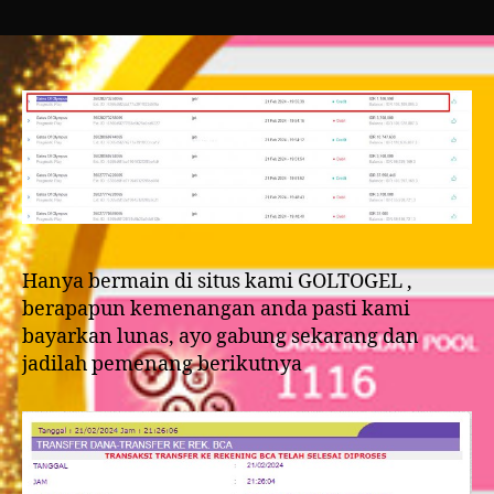
Salam
Jackpot
Mania
Kepada
Userid
jpbxxx
Atas
Kemenangannya
Di
Slot
Gates
Of
Hanya bermain di situs kami GOLTOGEL ,
Olympus
berapapun kemenangan anda pasti kami
bayarkan lunas, ayo gabung sekarang dan
jadilah pemenang berikutnya