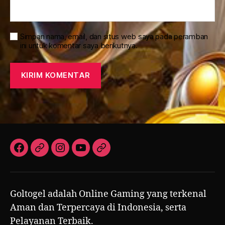
Simpan nama, email, dan situs web saya pada peramban
ini untuk komentar saya berikutnya.
Facebook
Twitter
Instagram
YouTube
Email
Goltogel adalah Online Gaming yang terkenal
Aman dan Terpercaya di Indonesia, serta
Pelayanan Terbaik.