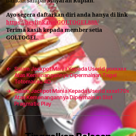
bahkan sampai
Milyaran Rupiah
.
Ayo segera daftarkan diri anda hanya di link
https://heylink.me/GOLTOGEL888/
Terima kasih kepada member setia
GOLTOGEL
.
←
Salam Jackpot Mania Kepada Userid yoxxxxx
Atas Kemenangannya Dipermainan Togel
Totomacau 4D
→
Salam Jackpot Mania Kepada Userid xxxa170x
Atas Kemenangannya Dipermainan Slot
Pragmatic Play