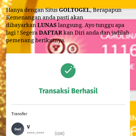
Hanya dengan Situs
GOLTOGEL
, Berapapun
Kemenangan anda pasti akan
dibayarkan
LUNAS
langsung. Ayo tunggu apa
lagi ! Segera
DAFTAR
kan Diri anda dan jadilah
pemenang berikutnya.