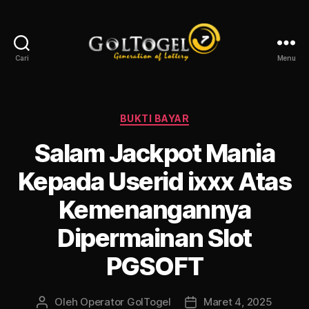
Cari
Menu
Goltogel-
Online
Gaming
Trusted
Kategori
BUKTI BAYAR
Salam Jackpot Mania
Kepada Userid ixxx Atas
Kemenangannya
Dipermainan Slot
PGSOFT
Oleh
Operator GolTogel
Maret 4, 2025
Penulis
Tanggal