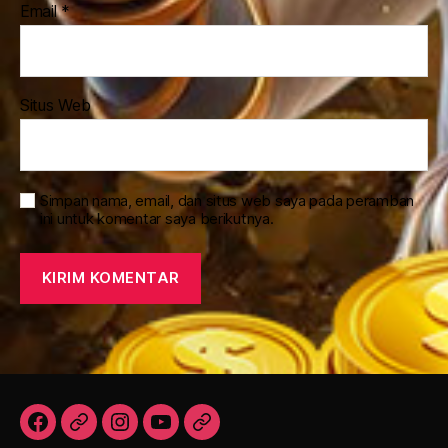
Email
*
Situs Web
Simpan nama, email, dan situs web saya pada peramban
ini untuk komentar saya berikutnya.
Facebook
Twitter
Instagram
YouTube
Email