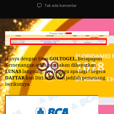
artikel
artikel
pada
Tak ada komentar
Salam
Jackpot
Mania
Kepada
Userid
haxxxxxxx
Atas
Kemenangan
Di
Hanya dengan Situs
GOLTOGEL
, Berapapun
Livegame
Kemenangan anda pasti akan dibayarkan
Roulette
LUNAS
langsung. Ayo tunggu apa lagi ! Segera
2
DAFTAR
kan Diri anda dan jadilah pemenang
berikutnya.