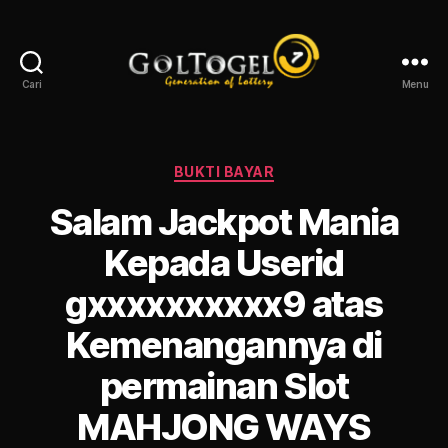
Cari
Menu
Goltogel-
Online
Gaming
Trusted
Kategori
BUKTI BAYAR
Salam Jackpot Mania
Kepada Userid
gxxxxxxxxxx9 atas
Kemenangannya di
permainan Slot
MAHJONG WAYS