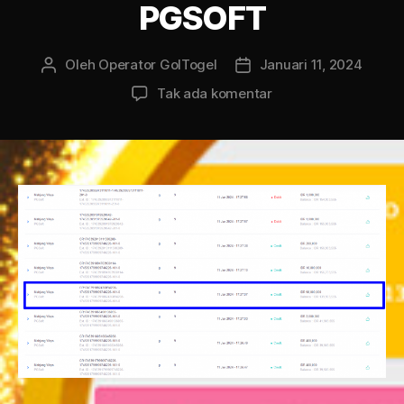
PGSOFT
Oleh
Operator GolTogel
Januari 11, 2024
Penulis
Tanggal
artikel
artikel
pada
Tak ada komentar
Salam
Jackpot
Mania
Kepada
Userid
gxxxxxxxxxx9
atas
Kemenangannya
di
permainan
Slot
MAHJONG
WAYS
PGSOFT