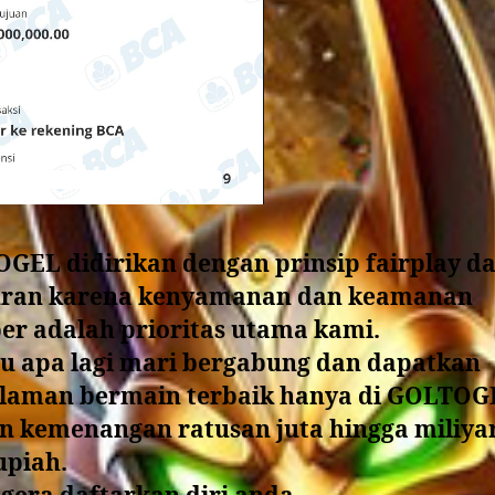
GEL didirikan dengan prinsip fairplay d
uran karena kenyamanan dan keamanan
r adalah prioritas utama kami.
u apa lagi mari bergabung dan dapatkan
laman bermain terbaik hanya di GOLTOG
n kemenangan ratusan juta hingga miliya
upiah.