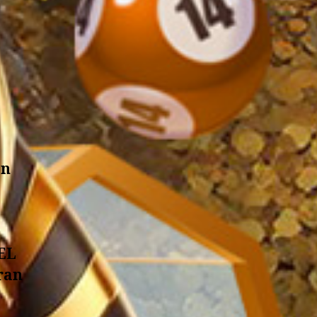
an
EL
ran