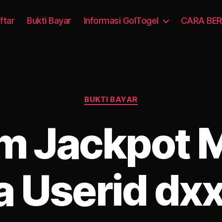
ftar
Bukti Bayar
Informasi GolTogel
CARA BE
Kategori
BUKTI BAYAR
m Jackpot 
 Userid dx