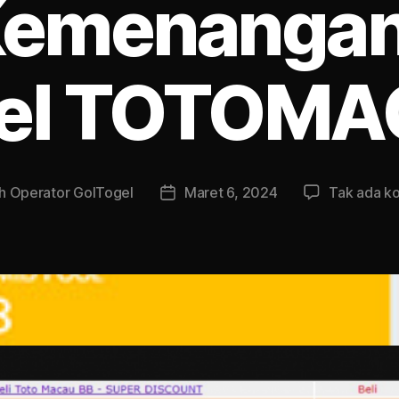
Kemenangan
el TOTOM
eh
Operator GolTogel
Maret 6, 2024
Tak ada k
s
Tanggal
artikel