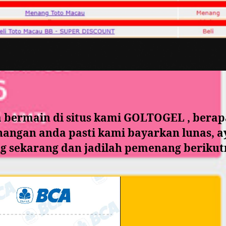
 bermain di situs kami GOLTOGEL , bera
angan anda pasti kami bayarkan lunas, a
g sekarang dan jadilah pemenang berikut