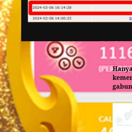
Hanya
kemen
gabun