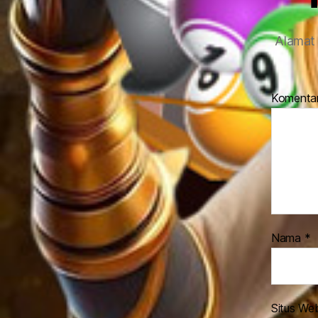
Alamat 
Komenta
Nama
*
Situs We