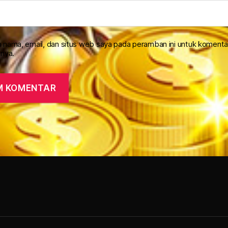
 nama, email, dan situs web saya pada peramban ini untuk komenta
tnya.