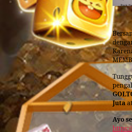
Bersa
denga
Karen
MEMB
Tunggu
penga
GOLT
Juta
a
Ayo se
https: