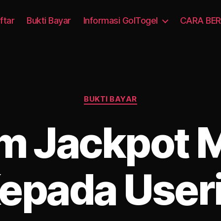
ftar
Bukti Bayar
Informasi GolTogel
CARA BE
Kategori
BUKTI BAYAR
m Jackpot 
epada User