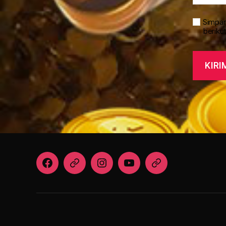
Simpan
beriku
Facebook
Twitter
Instagram
YouTube
Email