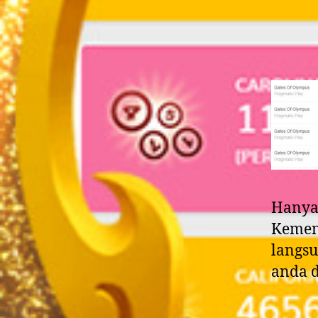
Hanya
Kemen
langsu
anda d