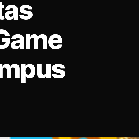
tas
 Game
lympus