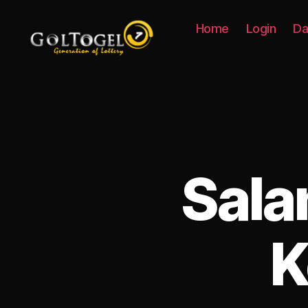
Home
Login
Da
Goltogel-
Online
Gaming
Trusted
Sala
K