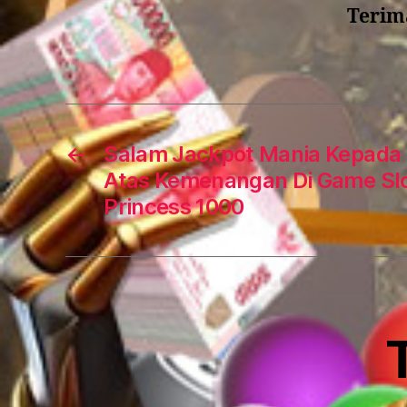
Terim
←
Salam Jackpot Mania Kepada
Atas Kemenangan Di Game Slot
Princess 1000