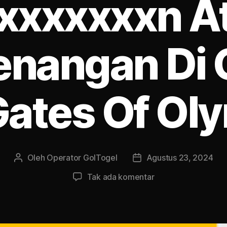
xxxxxxxn A
nangan Di
Gates Of O
Oleh
Operator GolTogel
Agustus 23, 2024
Penulis
Tanggal
artikel
artikel
pada
Tak ada komentar
Salam
Jackpot
Mania
Kepada