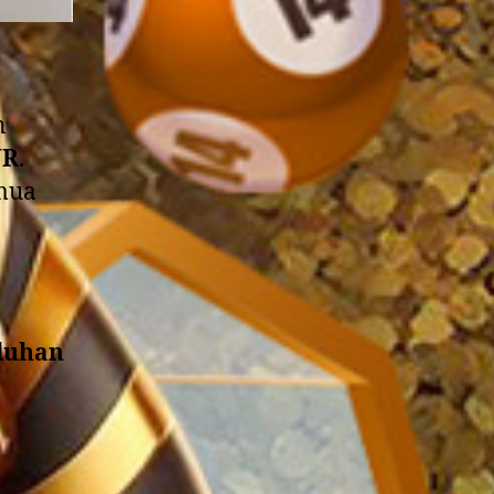
n
UR
.
mua
luhan