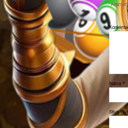
Alamat 
Komenta
Nama
*
Situs We