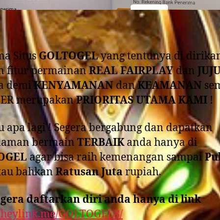
ma Situs
GOLTOGEL
yang tentunya di dirika
n fitur permainan
REAL FAIRPLAY
dan
JUJ
a demi
KENYAMANAN
dan
KEAMANAN
se
ER merupakan
PRIORITAS UTAMA KAMI
!
 apa lagi ! Segera bergabung dan dapatkan
laman bermain
TERBAIK
anda hanya di
OGEL
agar bisa raih kemenangan sampai
Pu
tau bahkan
Ratusan Juta
rupiah.
gera daftarkan diri anda hanya di link
//heylink.me/GOLTOGEL8/