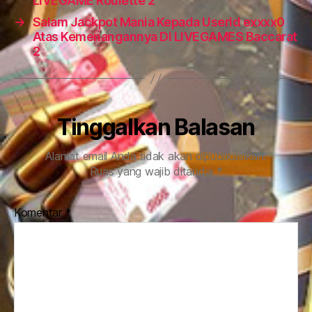
LIVEGAME Roulette 2
→
Salam Jackpot Mania Kepada Userid exxxx0
Atas Kemenangannya Di LIVEGAMES Baccarat
2
Tinggalkan Balasan
Alamat email Anda tidak akan dipublikasikan.
Ruas yang wajib ditandai
*
Komentar
*