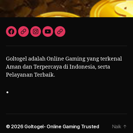
Facebook
Twitter
Instagram
YouTube
Email
Goltogel adalah Online Gaming yang terkenal
Aman dan Terpercaya di Indonesia, serta
Pelayanan Terbaik.
© 2026
Goltogel- Online Gaming Trusted
Naik
↑