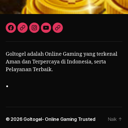
Facebook
Twitter
Instagram
YouTube
Email
Goltogel adalah Online Gaming yang terkenal
Aman dan Terpercaya di Indonesia, serta
Pelayanan Terbaik.
© 2026
Goltogel- Online Gaming Trusted
Naik
↑