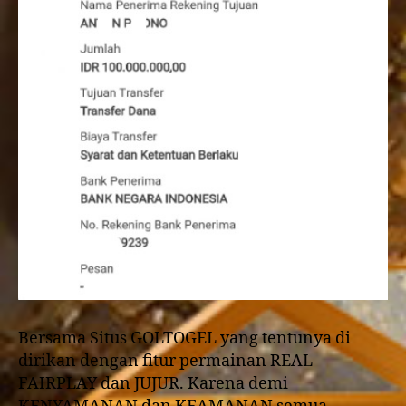
Bersama Situs GOLTOGEL yang tentunya di
dirikan dengan fitur permainan REAL
FAIRPLAY dan JUJUR. Karena demi