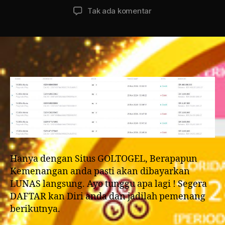
artikel
artikel
pada
Tak ada komentar
Salam
Jackpot
Mania
Kepada
Userid
axxxox
Atas
Kemenangan
Di
Di
Slot
MANIA
15.000x
Hanya dengan Situs GOLTOGEL, Berapapun
Mania
Kemenangan anda pasti akan dibayarkan
LUNAS langsung. Ayo tunggu apa lagi ! Segera
DAFTAR kan Diri anda dan jadilah pemenang
berikutnya.