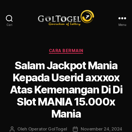
Cari
Menu
Goltogel-
Online
Gaming
Trusted
Kategori
CARA BERMAIN
Salam Jackpot Mania
Kepada Userid axxxox
Atas Kemenangan Di Di
Slot MANIA 15.000x
Mania
Oleh
Operator GolTogel
November 24, 2024
Penulis
Tanggal