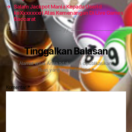
→
Salam Jackpot Mania Kepada Userid
keXxxxxxxri Atas Kemenangan Di Live Games
Baccarat
Tinggalkan Balasan
Alamat email Anda tidak akan dipublikasikan.
Ruas yang wajib ditandai
*
Komentar
*