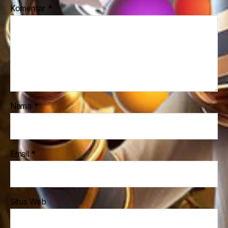
Komentar
*
Nama
*
Email
*
Situs Web