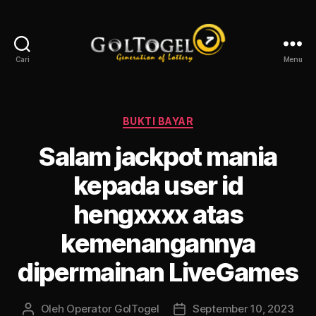
Cari
Menu
Goltogel-
Online
Gaming
Trusted
Kategori
BUKTI BAYAR
Salam jackpot mania
kepada user id
hengxxxx atas
kemenangannya
dipermainan LiveGames
Oleh
Operator GolTogel
September 10, 2023
Penulis
Tanggal