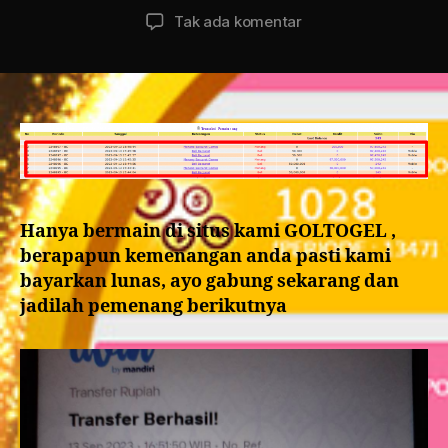
artikel
artikel
pada
Tak ada komentar
Salam
jackpot
mania
kepada
user
id
angxxxxxx
atas
kemenangannya
Hanya bermain di situs kami GOLTOGEL ,
dipermainan
berapapun kemenangan anda pasti kami
LiveGames
bayarkan lunas, ayo gabung sekarang dan
jadilah pemenang berikutnya