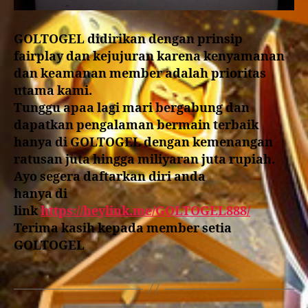
GOLTOGEL didirikan dengan prinsip
fairplay dan kejujuran karena kenyamanan
dan keamanan member adalah prioritas
utama kami.
Tunggu apaa lagi mari bergabung dan
dapatkan pengalaman bermain terbaik
hanya di GOLTOGEL dengan kemenangan
ratusan juta hingga miliyaran juta rupiah.
Ayo segera daftarkan diri anda
hanya di
link
https://heylink.me/GOLTOGEL888/
Terima kasih kepada member setia
GOLTOGEL