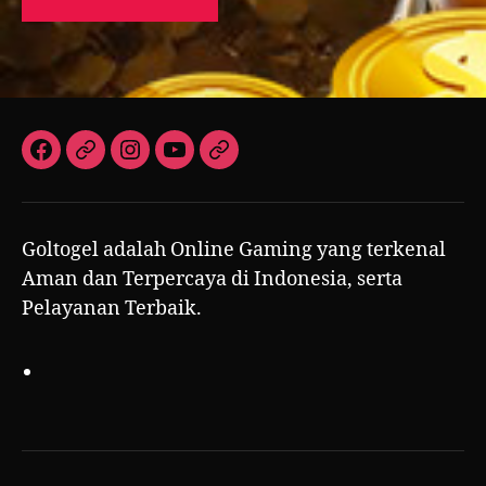
Facebook
Twitter
Instagram
YouTube
Email
Goltogel adalah Online Gaming yang terkenal
Aman dan Terpercaya di Indonesia, serta
Pelayanan Terbaik.