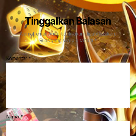
Tinggalkan Balasan
Alamat email Anda tidak akan dipublikasikan.
Ruas yang wajib ditandai
*
Komentar
*
Nama
*