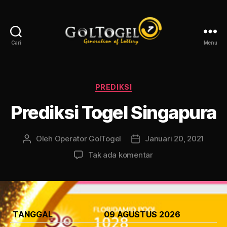
Cari
Menu
Goltogel-
Online
Gaming
Trusted
Kategori
PREDIKSI
Prediksi Togel Singapura
Oleh
Operator GolTogel
Januari 20, 2021
Penulis
Tanggal
artikel
artikel
pada
Tak ada komentar
Prediksi
Togel
Singapura
TANGGAL
09 AGUSTUS 2026