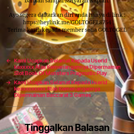
bahkan sampai Milyaran Rupiah.
Ayo segera daftarkan diri anda hanya di link :
https://heylink.me/GOLTOGEL8754
Terima kasih kepada member setia GOLTOGEL
←
Kami Ucapkan Selamat Kepada Userid
kaxxxxx Atas Kemenangannya Dipermainan
Slot Book Of Monsters Pragmatic Play
→
Kami Ucapkan Selamat Kepada Userid
kexxxxxxxxx Atas Kemenangannya
Dipermainan Baccarat 3 Games
Tinggalkan Balasan