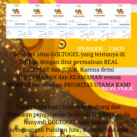
Bersama Situs GOLTOGEL yang tentunya di
dirikan dengan fitur permainan REAL
FAIRPLAY dan JUJUR. Karena demi
KENYAMANAN dan KEAMANAN semua
MEMBER merupakan PRIORITAS UTAMA KAMI
!
Tunggu apa lagi ! Segera bergabung dan
dapatkan pengalaman bermain TERBAIK anda
hanya di GOLTOGEL agar bisa raih
kemenangan Puluhan Juta , Ratusan Juta atau