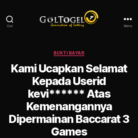
Cari
Menu
Goltogel-
Online
Gaming
Trusted
Kategori
BUKTI BAYAR
Kami Ucapkan Selamat
Kepada Userid
kevi****** Atas
Kemenangannya
Dipermainan Baccarat 3
Games