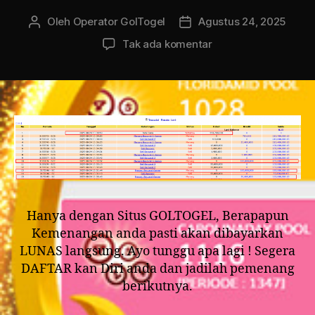
Oleh
Operator GolTogel
Agustus 24, 2025
Penulis
Tanggal
artikel
artikel
pada
Tak ada komentar
Kami
Ucapkan
Selamat
Kepada
Userid
kevi******
Atas
Kemenangannya
Dipermainan
Baccarat
3
Hanya dengan Situs GOLTOGEL, Berapapun
Games
Kemenangan anda pasti akan dibayarkan
LUNAS langsung. Ayo tunggu apa lagi ! Segera
DAFTAR kan Diri anda dan jadilah pemenang
berikutnya.