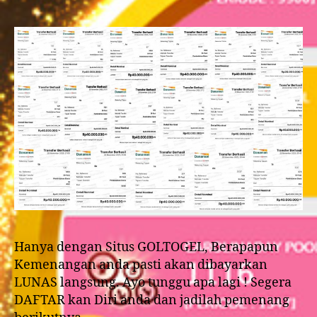
Hanya dengan Situs GOLTOGEL, Berapapun
Kemenangan anda pasti akan dibayarkan
LUNAS langsung. Ayo tunggu apa lagi ! Segera
DAFTAR kan Diri anda dan jadilah pemenang