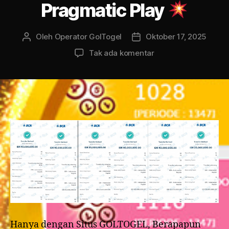
Pragmatic Play
Oleh
Operator GolTogel
Oktober 17, 2025
Penulis
Tanggal
artikel
artikel
pada
Tak ada komentar
Selamat
&
Sukses
kepada
Userid
hoxxxxxx
Atas
kemenangan
spektakuler
di
permainan
Slot
Sweet
Hanya dengan Situs GOLTOGEL, Berapapun