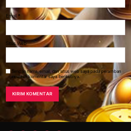
Email
*
Situs Web
Simpan nama, email, dan situs web saya pada peramban
ini untuk komentar saya berikutnya.