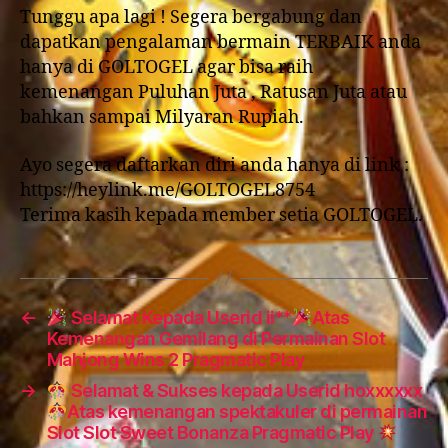
Tunggu apa lagi ! Segera bergabung dan
dapatkan pengalaman bermain TERBAIK anda
hanya di GOLTOGEL agar bisa raih
kemenangan Puluhan Juta , Ratusan Juta atau
bahkan sampai Milyaran Rupiah.
Ayo segera daftarkan diri anda hanya di link :
https://heylink.me/GOLTOGEL8754
Terima kasih kepada member setia GOLTOGEL.
←
Selamat Kepada Userid ii**
Atas
Kemenangan Gemilang di Permainan Slot
Mahjong Wins 2 Pragmatic Play
→
Selamat & Sukses kepada Userid hoxxxxxx
Atas kemenangan spektakuler di permainan
Slot Slot Sweet Bonanza Pragmatic Play