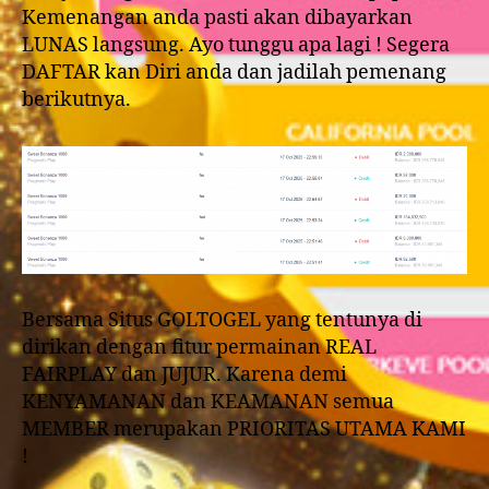
Bonanza
Kemenangan anda pasti akan dibayarkan
1000
LUNAS langsung. Ayo tunggu apa lagi ! Segera
Pragmatic
DAFTAR kan Diri anda dan jadilah pemenang
Play
berikutnya.
Bersama Situs GOLTOGEL yang tentunya di
dirikan dengan fitur permainan REAL
FAIRPLAY dan JUJUR. Karena demi
KENYAMANAN dan KEAMANAN semua
MEMBER merupakan PRIORITAS UTAMA KAMI
!