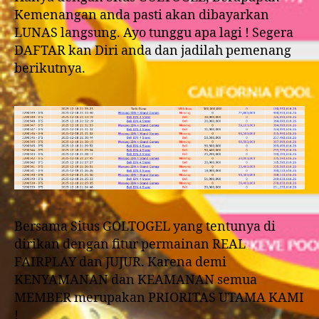
Kemenangan anda pasti akan dibayarkan
LUNAS langsung. Ayo tunggu apa lagi ! Segera
DAFTAR kan Diri anda dan jadilah pemenang
berikutnya.
Bersama Situs GOLTOGEL yang tentunya di
dirikan dengan fitur permainan REAL
FAIRPLAY dan JUJUR. Karena demi
KENYAMANAN dan KEAMANAN semua
MEMBER merupakan PRIORITAS UTAMA KAMI
!