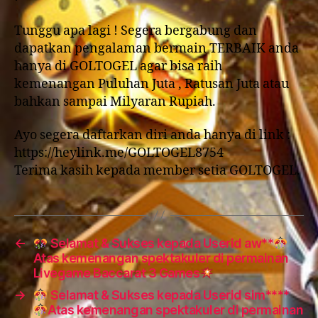
Tunggu apa lagi ! Segera bergabung dan
dapatkan pengalaman bermain TERBAIK anda
hanya di GOLTOGEL agar bisa raih
kemenangan Puluhan Juta , Ratusan Juta atau
bahkan sampai Milyaran Rupiah.
Ayo segera daftarkan diri anda hanya di link :
https://heylink.me/GOLTOGEL8754
Terima kasih kepada member setia GOLTOGEL.
←
Selamat & Sukses kepada Userid aw**
Atas kemenangan spektakuler di permainan
Livegame Baccarat 3 Games
→
Selamat & Sukses kepada Userid sim****
Atas kemenangan spektakuler di permainan