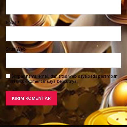
Email
*
Situs Web
Simpan nama, email, dan situs web saya pada peramban
ini untuk komentar saya berikutnya.