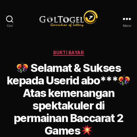
Cari
Menu
Goltogel-
Online
Gaming
Trusted
Kategori
BUKTI BAYAR
Selamat & Sukses
kepada Userid abo***
Atas kemenangan
spektakuler di
permainan Baccarat 2
Games