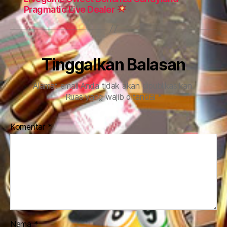
Pragmatic Live Dealer
Tinggalkan Balasan
Alamat email Anda tidak akan dipublikasikan.
Ruas yang wajib ditandai
*
Komentar
*
Nama
*