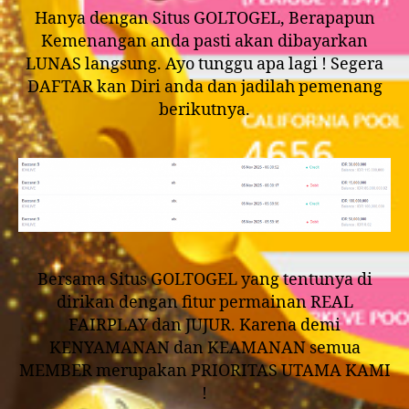
Hanya dengan Situs GOLTOGEL, Berapapun
Kemenangan anda pasti akan dibayarkan
LUNAS langsung. Ayo tunggu apa lagi ! Segera
DAFTAR kan Diri anda dan jadilah pemenang
berikutnya.
Bersama Situs GOLTOGEL yang tentunya di
dirikan dengan fitur permainan REAL
FAIRPLAY dan JUJUR. Karena demi
KENYAMANAN dan KEAMANAN semua
MEMBER merupakan PRIORITAS UTAMA KAMI
!