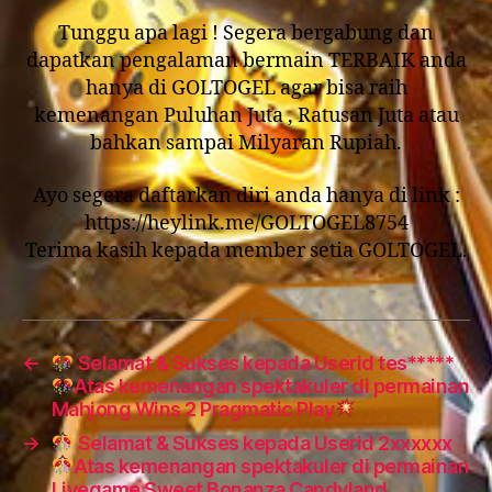
Tunggu apa lagi ! Segera bergabung dan
dapatkan pengalaman bermain TERBAIK anda
hanya di GOLTOGEL agar bisa raih
kemenangan Puluhan Juta , Ratusan Juta atau
bahkan sampai Milyaran Rupiah.
Ayo segera daftarkan diri anda hanya di link :
https://heylink.me/GOLTOGEL8754
Terima kasih kepada member setia GOLTOGEL.
←
Selamat & Sukses kepada Userid tes*****
Atas kemenangan spektakuler di permainan
Mahjong Wins 2 Pragmatic Play
→
Selamat & Sukses kepada Userid 2xxxxxx
Atas kemenangan spektakuler di permainan
Livegame Sweet Bonanza Candyland